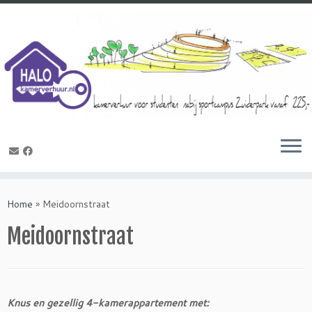
Ga
naar
inhoud
Home
»
Meidoornstraat
Meidoornstraat
Knus en gezellig 4-kamerappartement met: